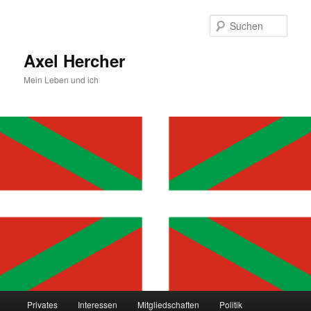
Zum
primären
Such
Inhalt
springen
Axel Hercher
Mein Leben und ich
Hauptmenü
Privates
Interessen
Mitgliedschaften
Politik