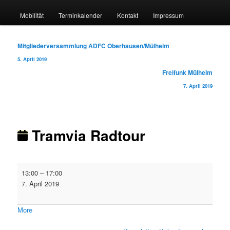
Mobilität
Terminkalender
Kontakt
Impressum
Beitragsnavigation
Mitgliederversammlung ADFC Oberhausen/Mülheim
5. April 2019
Freifunk Mülheim
7. April 2019
Tramvia Radtour
Tramvia
13:00
–
17:00
Radtour
7. April 2019
about
More
{title}