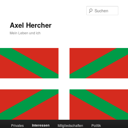
Zum
primären
Such
Inhalt
springen
Axel Hercher
Mein Leben und ich
Hauptmenü
Interessen
Privates
Mitgliedschaften
Politik