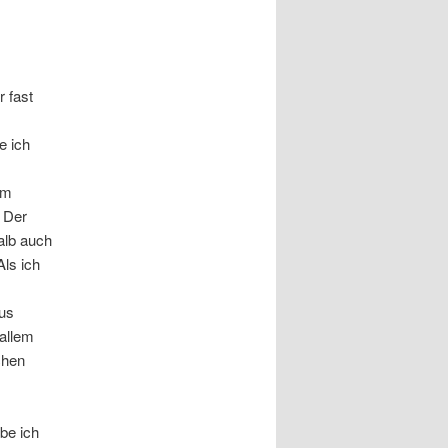
 fast
e ich
em
. Der
alb auch
Als ich
aus
 allem
chen
abe ich