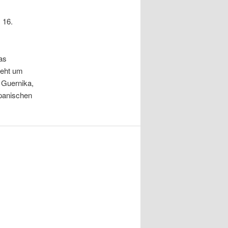
 16.
as
geht um
 Guernika,
Spanischen