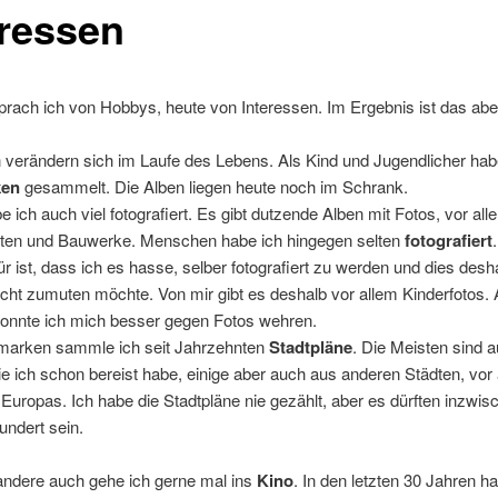
eressen
prach ich von Hobbys, heute von Interessen. Im Ergebnis ist das aber
 verändern sich im Laufe des Lebens. Als Kind und Jugendlicher hab
ken
gesammelt. Die Alben liegen heute noch im Schrank.
e ich auch viel fotografiert. Es gibt dutzende Alben mit Fotos, vor all
ten und Bauwerke. Menschen habe ich hingegen selten
fotografiert
r ist, dass ich es hasse, selber fotografiert zu werden und dies desh
cht zumuten möchte. Von mir gibt es deshalb vor allem Kinderfotos. 
konnte ich mich besser gegen Fotos wehren.
efmarken sammle ich seit Jahrzehnten
Stadtpläne
. Die Meisten sind 
ie ich schon bereist habe, einige aber auch aus anderen Städten, vor
Europas. Ich habe die Stadtpläne nie gezählt, aber es dürften inzwis
ndert sein.
andere auch gehe ich gerne mal ins
Kino
. In den letzten 30 Jahren h