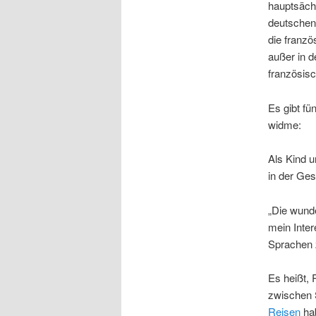
hauptsächl
deutschen 
die franz
außer in 
französis
Es gibt fü
widme:
Als Kind 
in der Ge
„Die wunde
mein Inter
Sprachen 
Es heißt, 
zwischen 
Reisen
hab