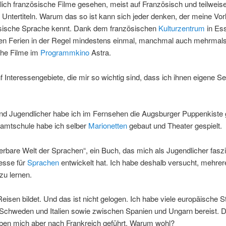
ich französische Filme gesehen, meist auf Französisch und teilweise
Untertiteln. Warum das so ist kann sich jeder denken, der meine Vorl
ösische Sprache kennt. Dank dem französischen
Kulturzentrum
in Ess
den Ferien in der Regel mindestens einmal, manchmal auch mehrmal
che Filme im
Programmkino
Astra.
nf Interessengebiete, die mir so wichtig sind, dass ich ihnen eigene Se
und Jugendlicher habe ich im Fernsehen die Augsburger Puppenkiste
samtschule habe ich selber
Marionetten
gebaut und Theater gespielt.
rbare Welt der Sprachen“, ein Buch, das mich als Jugendlicher faszi
esse für
Sprachen
entwickelt hat. Ich habe deshalb versucht, mehrer
zu lernen.
Reisen bildet. Und das ist nicht gelogen. Ich habe viele europäische S
Schweden und Italien sowie zwischen Spanien und Ungarn bereist. D
en mich aber nach Frankreich geführt. Warum wohl?