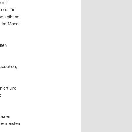
 mit
iebe für
en gibt es
s im Monat
iten
 gesehen,
niert und
e
taaten
ie meisten