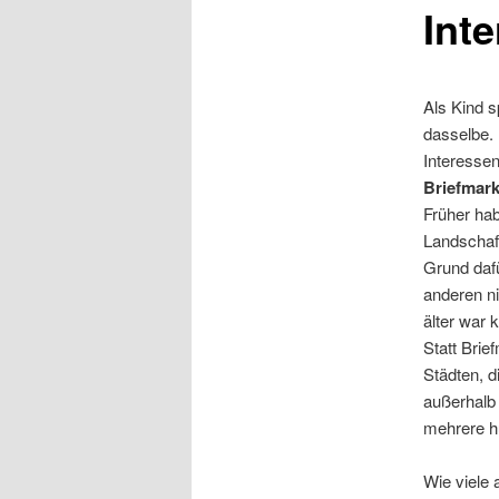
Int
Als Kind s
dasselbe.
Interessen
Briefmar
Früher hab
Landschaf
Grund dafü
anderen ni
älter war 
Statt Bri
Städten, d
außerhalb 
mehrere hu
Wie viele 