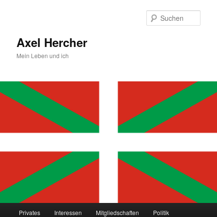
Zum
primären
Such
Inhalt
springen
Axel Hercher
Mein Leben und ich
Hauptmenü
Privates
Interessen
Mitgliedschaften
Politik