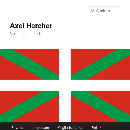
Zum
primären
Such
Inhalt
springen
Axel Hercher
Mein Leben und ich
Hauptmenü
Privates
Interessen
Mitgliedschaften
Politik