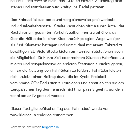
handelt. Idealerweise bleibt das Auto an diesem Aktionstag also
stehen und stattdessen wird kräftig ins Pedal getreten.
Das Fahrrad ist das erste und vergleichsweise preiswerteste
Individualverkehrsmittel. Städte versuchen oftmals den Anteil der
Radfahrer am gesamten Verkehrsaufkommen zu erhöhen, da
über die Hälfte der in einer Stadt zurückgelegten Wege weniger
als fünf Kilometer betragen und somit ideal mit einem Fahrrad zu
bewältigen ist. Viele Städte bieten an Fahrradmietstationen auch
die Möglichkeit für kurze Zeit oder mehrere Stunden Fahrräder zu
mieten und beispielsweise an anderen Stationen zurückzugeben,
um so die Nutzung von Fahrrädern zu fördern. Fahrräder leisten
nicht zuletzt einen Beitrag dazu, die im Kyoto-Protokoll
vereinbarte CO2-Reduktion zu erreichen und somit sollten sie am
Europäischen Tag des Fahrrads nicht nur passiv geehrt, sondern
vor allem aktiv genutzt werden.
Dieser Text „Europäischer Tag des Fahrrades“ wurde von
www.kleiner-kalender.de entnommen.
Veröffentlicht unter
Allgemein