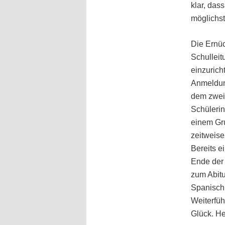
klar, das
möglichst
Die Ernüc
Schulleit
einzurich
Anmeldung
dem zweit
Schülerin
einem Gr
zeitweise
Bereits e
Ende der 
zum Abitu
Spanisch 
Weiterfüh
Glück. H