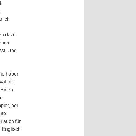
4
n
r ich
en dazu
ehrer
sst. Und
Sie haben
vat mit
 Einen
pe
pler, bei
rte
r auch für
d Englisch