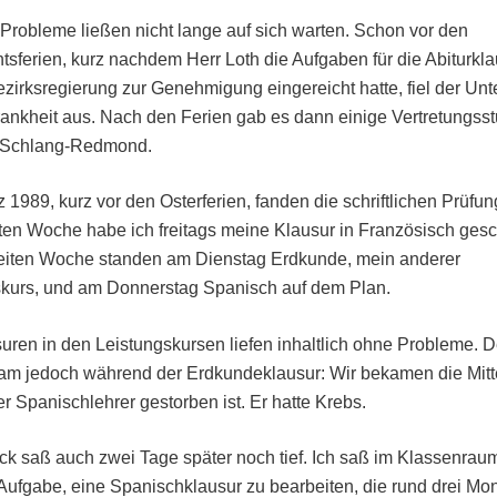
Probleme ließen nicht lange auf sich warten. Schon vor den
sferien, kurz nachdem Herr Loth die Aufgaben für die Abiturkl
ezirksregierung zur Genehmigung eingereicht hatte, fiel der Unte
nkheit aus. Nach den Ferien gab es dann einige Vertretungss
 Schlang-Redmond.
z 1989, kurz vor den Osterferien, fanden die schriftlichen Prüfung
sten Woche habe ich freitags meine Klausur in Französisch gesc
weiten Woche standen am Dienstag Erdkunde, mein anderer
skurs, und am Donnerstag Spanisch auf dem Plan.
uren in den Leistungskursen liefen inhaltlich ohne Probleme. D
am jedoch während der Erdkundeklausur: Wir bekamen die Mitt
r Spanischlehrer gestorben ist. Er hatte Krebs.
k saß auch zwei Tage später noch tief. Ich saß im Klassenrau
 Aufgabe, eine Spanischklausur zu bearbeiten, die rund drei Mo