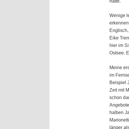
hatte.
Wenige l
erkennen 
Englisch,
Eike Trem
hier im S
Ostsee. E
Meine er
im Ferns
Beispiel 
Zeit mit 
schon dam
Angebote
halben Ja
Marionett
länger al