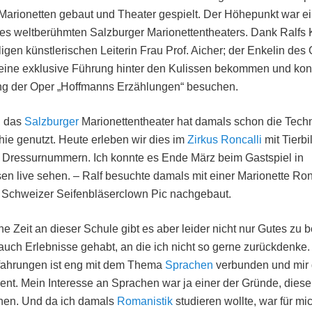
Marionetten gebaut und Theater gespielt. Der Höhepunkt war ein
s weltberühmten Salzburger Marionettentheaters. Dank Ralfs 
igen künstlerischen Leiterin Frau Prof. Aicher; der Enkelin des
eine exklusive Führung hinter den Kulissen bekommen und kon
ung der Oper „Hoffmanns Erzählungen“ besuchen.
, das
Salzburger
Marionettentheater hat damals schon die Techn
ie genutzt. Heute erleben wir dies im
Zirkus Roncalli
mit Tierbi
r Dressurnummern. Ich konnte es Ende März beim Gastspiel in
n live sehen. – Ralf besuchte damals mit einer Marionette Ronc
 Schweizer Seifenbläserclown Pic nachgebaut.
e Zeit an dieser Schule gibt es aber leider nicht nur Gutes zu b
auch Erlebnisse gehabt, an die ich nicht so gerne zurückdenke.
rfahrungen ist eng mit dem Thema
Sprachen
verbunden und mir
sent. Mein Interesse an Sprachen war ja einer der Gründe, dies
hen. Und da ich damals
Romanistik
studieren wollte, war für mi