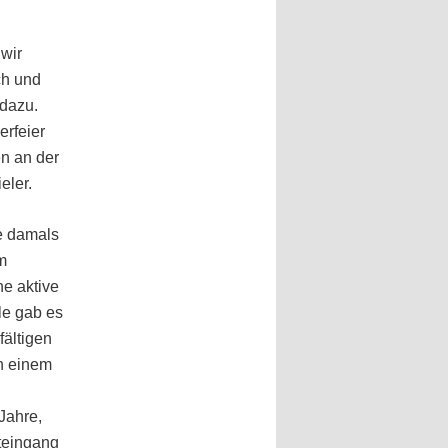
wir
ch und
 dazu.
erfeier
n an der
eler.
e damals
m
e aktive
le gab es
fältigen
h einem
Jahre,
pteingang