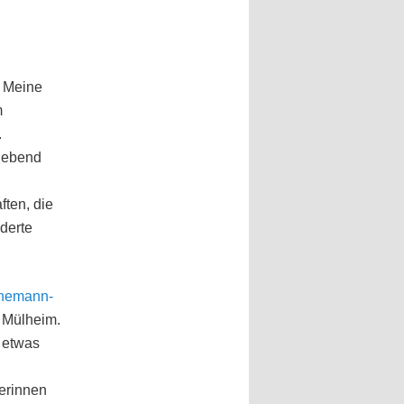
. Meine
m
.
ggebend
ften, die
nderte
nemann-
n Mülheim.
h etwas
erinnen