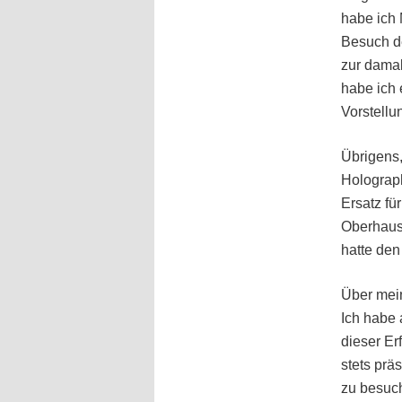
habe ich 
Besuch de
zur damal
habe ich 
Vorstell
Übrigens
Holograph
Ersatz fü
Oberhause
hatte den
Über mein
Ich habe 
dieser E
stets prä
zu besuc