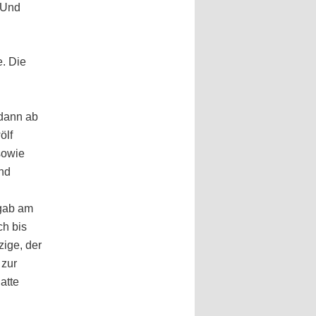
. Und
e. Die
 dann ab
ölf
sowie
nd
 gab am
ch bis
zige, der
 zur
atte