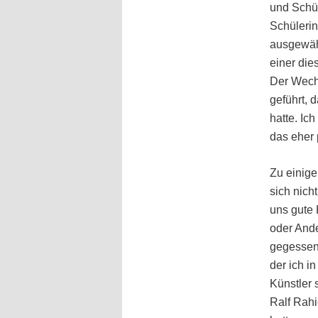
und Schül
Schüleri
ausgewähl
einer die
Der Wech
geführt, 
hatte. Ic
das eher 
Zu einige
sich nich
uns gute 
oder And
gegessen 
der ich i
Künstler 
Ralf Rahi