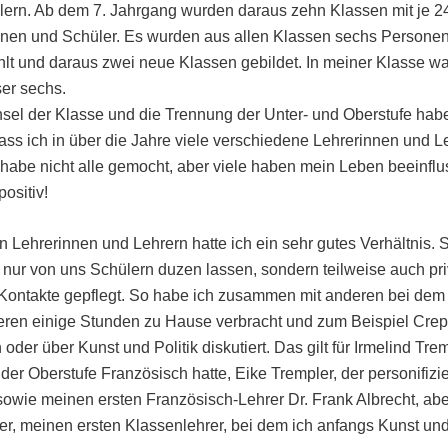
ern. Ab dem 7. Jahrgang wurden daraus zehn Klassen mit je 2
nnen und Schüler. Es wurden aus allen Klassen sechs Persone
t und daraus zwei neue Klassen gebildet. In meiner Klasse wa
ser sechs.
sel der Klasse und die Trennung der Unter- und Oberstufe hab
dass ich in über die Jahre viele verschiedene Lehrerinnen und L
h habe nicht alle gemocht, aber viele haben mein Leben beeinflu
positiv!
n Lehrerinnen und Lehrern hatte ich ein sehr gutes Verhältnis. 
t nur von uns Schülern duzen lassen, sondern teilweise auch pri
Kontakte gepflegt. So habe ich zusammen mit anderen bei dem
eren einige Stunden zu Hause verbracht und zum Beispiel Cre
oder über Kunst und Politik diskutiert. Das gilt für Irmelind Trem
n der Oberstufe Französisch hatte, Eike Trempler, der personifizie
sowie meinen ersten Französisch-Lehrer Dr. Frank Albrecht, abe
er, meinen ersten Klassenlehrer, bei dem ich anfangs Kunst un