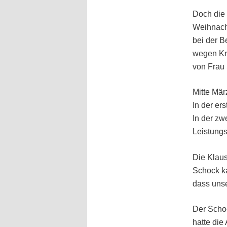
Doch die 
Weihnacht
bei der B
wegen Kra
von Frau
Mitte Mär
In der er
In der z
Leistung
Die Klaus
Schock k
dass unse
Der Schoc
hatte die