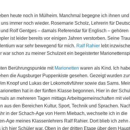
eben heute noch in Mülheim. Manchmal begegne ich ihnen und 
uns immer noch wieder. Rosemarie Scholz, Lehrerin für Deuts
 und Rolf Gentges – damals Referendar für Englisch – gehören
pler ist leider bereits vor einigen Jahren verstorben. Seine Trau
ilentium war sehr bewegend für mich.
Ralf Rahier
lebt inzwische
r war schon zu meiner Schulzeit ein begeisterter Marionettenspi
sten Berührungspunkte mit
Marionetten
waren als Kind. Ich hab
ehen die Augsburger Puppenkiste gesehen. Gezeigt wurden zu
Jim Knopf und Lukas der Lokomotivführer sowie das Sams. Mein
Marionetten hat in der fünften Klasse begonnen. Hier in der Schu
als an mehreren Tagen mittags Arbeitsgemeinschaften mit viel
n aus den Bereichen Kultur, Sport, Technik und Sprachen. Nac
hr in der Schach-Age von Herrn Miebach, wechselte ich in die
en-Age meines Klassenlehrers Ralf Rahier. Dort blieb ich zehn 
s ich hier Schüler war. Oben in der dritten Etage über dem Hau