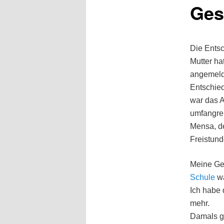
Ges
Die Ents
Mutter ha
angemelde
Entschie
war das 
umfangrei
Mensa, de
Freistund
Meine Ge
Schule
wa
Ich habe 
mehr.
Damals ga