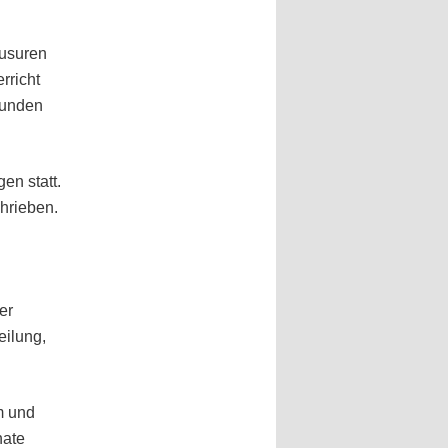
ausuren
rricht
tunden
en statt.
hrieben.
er
eilung,
m und
nate