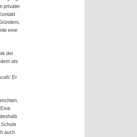
 privater
Kontakt
 Gründers,
nte eine
ik der
ldern als
alli: Er
erichten.
 Eine
 deshalb
e Schule
ch auch