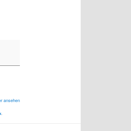
er ansehen
k
.