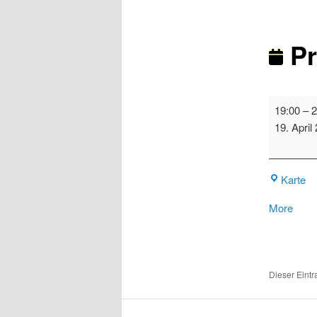
Pr
Probahn
19:00
–
2
Ruhr
19. April
Pr
Karte
Ge
abou
More
{title}
Dieser Eint