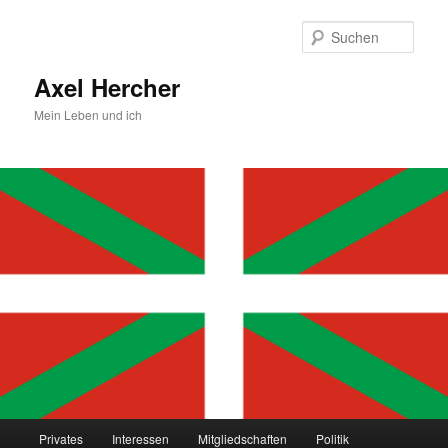
Zum
primären
Such
Inhalt
springen
Axel Hercher
Mein Leben und ich
Hauptmenü
Privates
Interessen
Mitgliedschaften
Politik