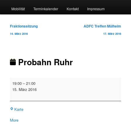
Mobilität
Terminkalender
Kontakt
Impressum
Beitragsnavigation
Fraktionssitzung
ADFC Treffen Mülheim
14. März 2016
17. März 2016
Probahn Ruhr
Probahn
19:00
–
21:00
Ruhr
15. März 2016
Probahn
Karte
Geschäftsstelle
about
More
{title}