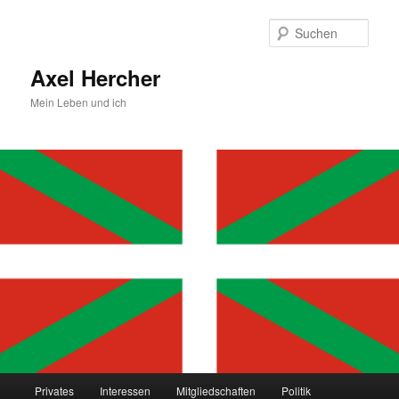
Zum
primären
Such
Inhalt
springen
Axel Hercher
Mein Leben und ich
Hauptmenü
Privates
Interessen
Mitgliedschaften
Politik