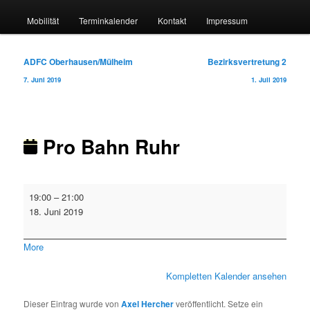
Mobilität
Terminkalender
Kontakt
Impressum
Beitragsnavigation
ADFC Oberhausen/Mülheim
Bezirksvertretung 2
7. Juni 2019
1. Juli 2019
Pro Bahn Ruhr
Pro
19:00
–
21:00
Bahn
18. Juni 2019
Ruhr
about
More
{title}
Kompletten Kalender ansehen
Dieser Eintrag wurde von
Axel Hercher
veröffentlicht. Setze ein