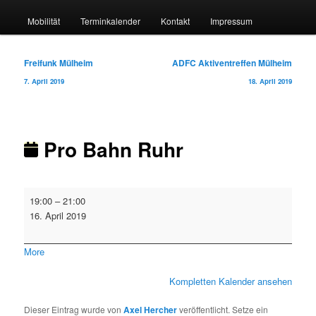
Mobilität
Terminkalender
Kontakt
Impressum
Beitragsnavigation
Freifunk Mülheim
ADFC Aktiventreffen Mülheim
7. April 2019
18. April 2019
Pro Bahn Ruhr
Pro
19:00
–
21:00
Bahn
16. April 2019
Ruhr
about
More
{title}
Kompletten Kalender ansehen
Dieser Eintrag wurde von
Axel Hercher
veröffentlicht. Setze ein