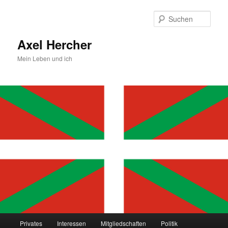
Zum
primären
Such
Inhalt
springen
Axel Hercher
Mein Leben und ich
Hauptmenü
Privates
Interessen
Mitgliedschaften
Politik