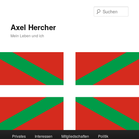
Zum
primären
Such
Inhalt
springen
Axel Hercher
Mein Leben und ich
Hauptmenü
Privates
Interessen
Mitgliedschaften
Politik