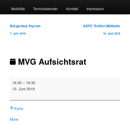
Mobilität
Terminkalender
Kontakt
Impressum
Beitragsnavigation
Bürgerbus Styrum
ADFC Treffen Mülheim
7. Juni 2016
16. Juni 2016
MVG Aufsichtsrat
MVG
16:30
–
19:30
Aufsichtsrat
13. Juni 2016
MVG
Karte
Verwaltung
about
More
{title}