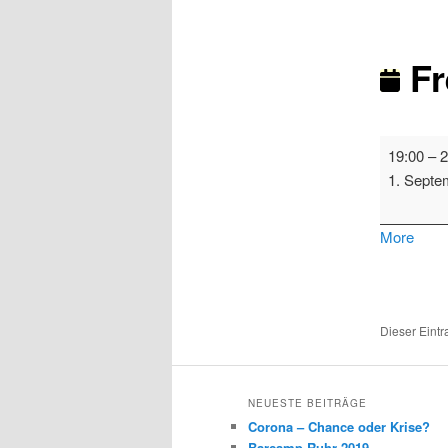
Fr
Freifunk
19:00
–
2
Mülheim
1. Septe
abou
More
{title}
Dieser Eint
NEUESTE BEITRÄGE
Corona – Chance oder Krise?
Barcamp Ruhr 2019