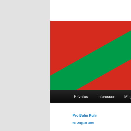
Hauptmenü
Privates
Interessen
Mit
Beitragsnavigation
Pro Bahn Ruhr
20. August 2019