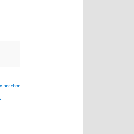
er ansehen
k
.