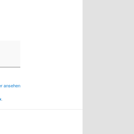
er ansehen
k
.