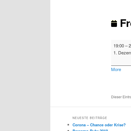
Fr
Freifunk
19:00
–
2
Mülheim
1. Deze
abou
More
{title}
Dieser Eint
NEUESTE BEITRÄGE
Corona – Chance oder Krise?
Barcamp Ruhr 2019