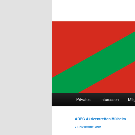
Hauptmenü
Privates
Interessen
Mit
Beitragsnavigation
ADFC Aktiventreffen Mülheim
21. November 2019