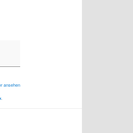
er ansehen
k
.