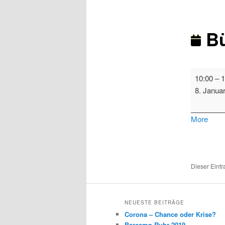
Bü
Bürgerbus
10:00
–
1
Styrum
8. Janua
abou
More
{title}
Dieser Eint
NEUESTE BEITRÄGE
Corona – Chance oder Krise?
Barcamp Ruhr 2019