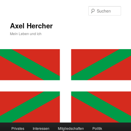
Zum
primären
Such
Inhalt
springen
Axel Hercher
Mein Leben und ich
Hauptmenü
Privates
Interessen
Mitgliedschaften
Politik