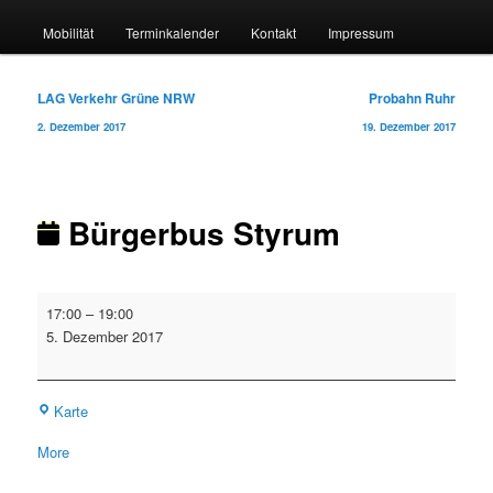
Mobilität
Terminkalender
Kontakt
Impressum
Beitragsnavigation
LAG Verkehr Grüne NRW
Probahn Ruhr
2. Dezember 2017
19. Dezember 2017
Bürgerbus Styrum
Bürgerbus
17:00
–
19:00
Styrum
5. Dezember 2017
Feldmann
Karte
Stiftung
about
More
{title}