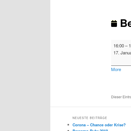
Be
Bezirksver
16:00
–
1
2
17. Janu
abou
More
{title}
Dieser Eint
NEUESTE BEITRÄGE
Corona – Chance oder Krise?
Barcamp Ruhr 2019