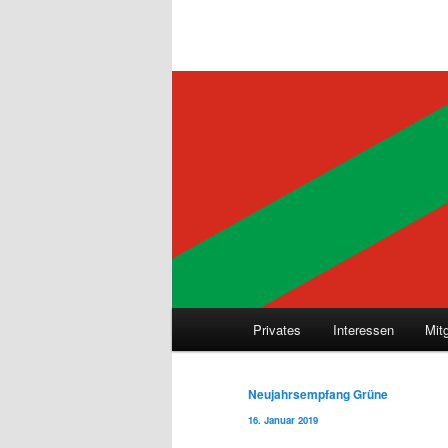
Hauptmenü
Privates
Interessen
Mit
Beitragsnavigation
Neujahrsempfang Grüne
16. Januar 2019