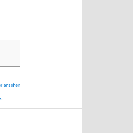
er ansehen
k
.