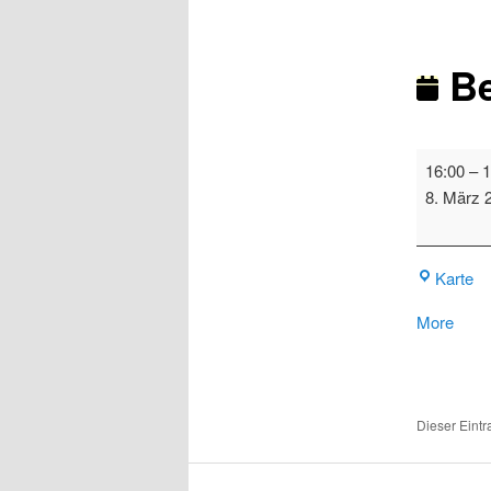
Be
Bezirksver
16:00
–
1
2
8. März 
Ra
Karte
abou
More
{title}
Dieser Eint