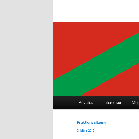
Hauptmenü
Privates
Interessen
Mit
Beitragsnavigation
Fraktionssitzung
7. März 2016