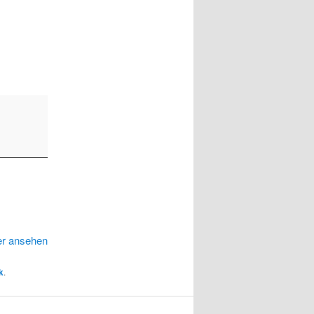
er ansehen
k
.