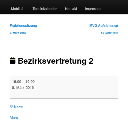
Mobilität
Terminkalender
Kontakt
Impressum
Beitragsnavigation
Fraktionssitzung
MVG Aufsichtsrat
7. März 2016
14. März 2016
Bezirksvertretung 2
Bezirksvertretung
16:00
–
19:00
2
8. März 2016
Rathaus
Karte
about
More
{title}