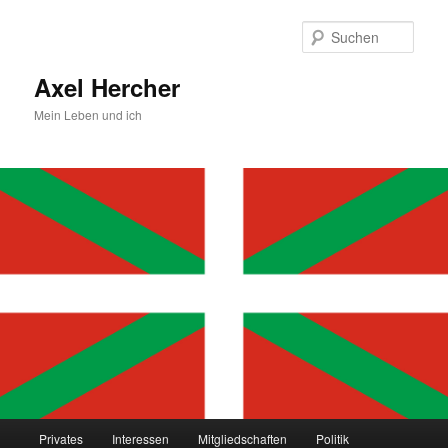
Zum
primären
Such
Inhalt
springen
Axel Hercher
Mein Leben und ich
Hauptmenü
Privates
Interessen
Mitgliedschaften
Politik