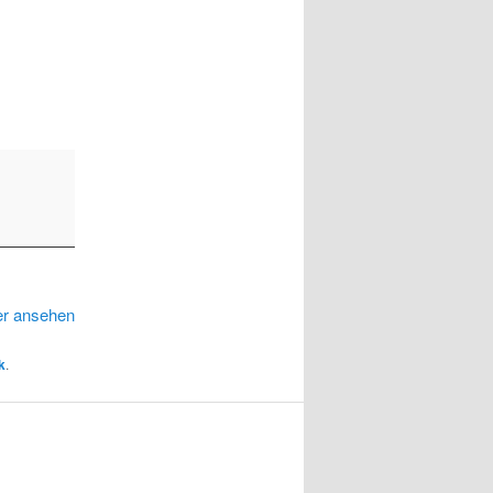
er ansehen
k
.