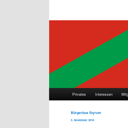
Hauptmenü
Privates
Interessen
Mit
Beitragsnavigation
Bürgerbus Styrum
5. November 2019