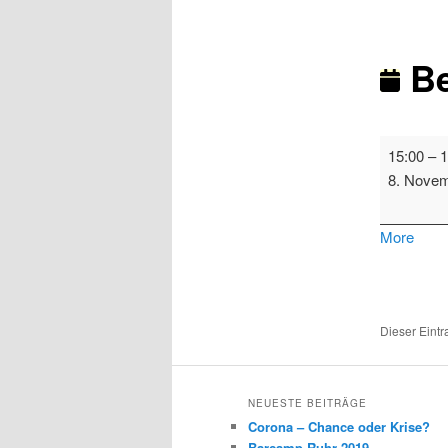
Be
Bezirksver
15:00
–
1
2
8. Nove
abou
More
{title}
Dieser Eint
NEUESTE BEITRÄGE
Corona – Chance oder Krise?
Barcamp Ruhr 2019