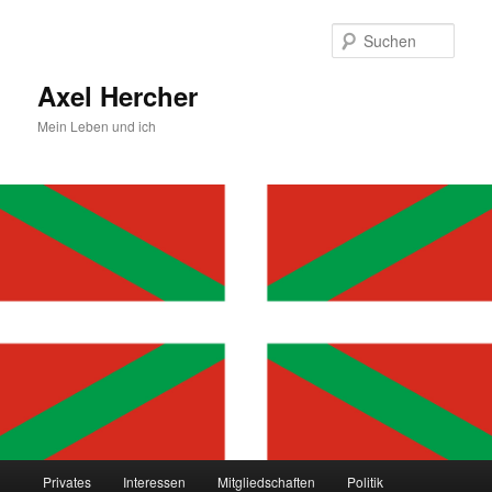
Zum
primären
Such
Inhalt
springen
Axel Hercher
Mein Leben und ich
Hauptmenü
Privates
Interessen
Mitgliedschaften
Politik