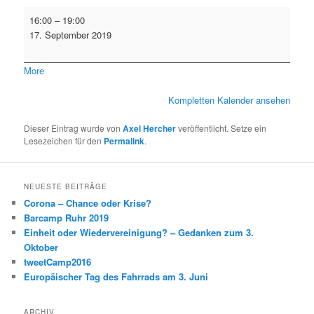
Ausschuss
16:00
–
19:00
für
17. September 2019
die
Betriebe
about
More
der
{title}
Stadt
Kompletten Kalender ansehen
/
Ausschuss
Dieser Eintrag wurde von
Axel Hercher
veröffentlicht. Setze ein
für
Lesezeichen für den
Permalink
.
Wirtschaft,
Stadtentwicklung
und
NEUESTE BEITRÄGE
Mobilität
Corona – Chance oder Krise?
Barcamp Ruhr 2019
Einheit oder Wiedervereinigung? – Gedanken zum 3.
Oktober
tweetCamp2016
Europäischer Tag des Fahrrads am 3. Juni
ARCHIV