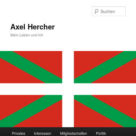
Zum
primären
Such
Inhalt
springen
Axel Hercher
Mein Leben und ich
Hauptmenü
Privates
Interessen
Mitgliedschaften
Politik