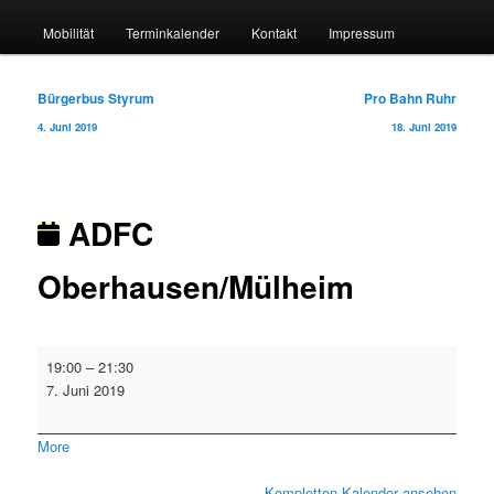
Mobilität
Terminkalender
Kontakt
Impressum
Beitragsnavigation
Bürgerbus Styrum
Pro Bahn Ruhr
4. Juni 2019
18. Juni 2019
ADFC
Oberhausen/Mülheim
ADFC
19:00
–
21:30
Oberhausen/Mülheim
7. Juni 2019
about
More
{title}
Kompletten Kalender ansehen