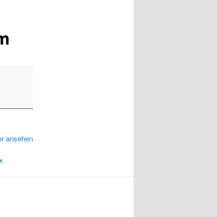
im
er ansehen
k
.