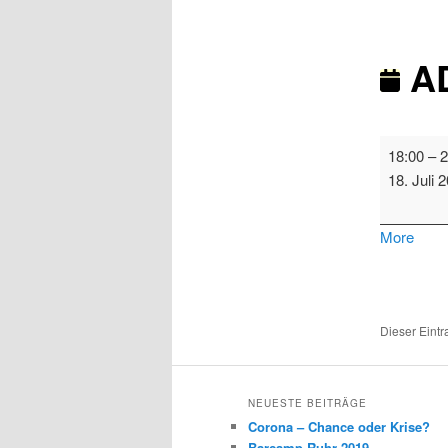
AD
ADFC
18:00
–
2
Aktiventre
18. Juli 
Mülheim
abou
More
{title}
Dieser Eint
NEUESTE BEITRÄGE
Corona – Chance oder Krise?
Barcamp Ruhr 2019