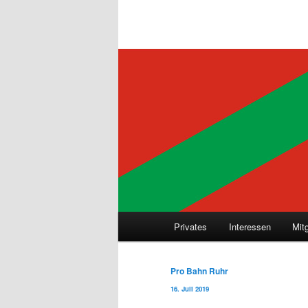
Hauptmenü
Privates
Interessen
Mit
Beitragsnavigation
Pro Bahn Ruhr
16. Juli 2019