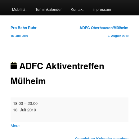
Mobilität
Terminkalender
Kontakt
Impressum
Beitragsnavigation
Pro Bahn Ruhr
ADFC Oberhausen/Mülheim
16. Juli 2019
2. August 2019
ADFC Aktiventreffen
Mülheim
ADFC
18:00
–
20:00
Aktiventreffen
18. Juli 2019
Mülheim
about
More
{title}
Kompletten Kalender ansehen