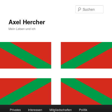
Zum
primären
Such
Inhalt
springen
Axel Hercher
Mein Leben und ich
Hauptmenü
Privates
Interessen
Mitgliedschaften
Politik