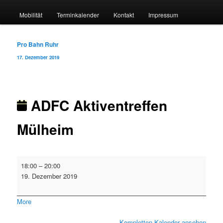
Mobilität
Terminkalender
Kontakt
Impressum
Beitragsnavigation
Pro Bahn Ruhr
17. Dezember 2019
ADFC Aktiventreffen
Mülheim
ADFC
18:00
–
20:00
Aktiventreffen
19. Dezember 2019
Mülheim
about
More
{title}
Kompletten Kalender ansehen