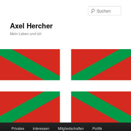
Zum
primären
Such
Inhalt
springen
Axel Hercher
Mein Leben und ich
Hauptmenü
Privates
Interessen
Mitgliedschaften
Politik