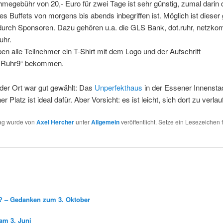
hmegebühr von 20,- Euro für zwei Tage ist sehr günstig, zumal darin 
s Buffets von morgens bis abends inbegriffen ist. Möglich ist dieser
 durch Sponsoren. Dazu gehören u.a. die GLS Bank, dot.ruhr, netzk
uhr.
en alle Teilnehmer ein T-Shirt mit dem Logo und der Aufschrift
.Ruhr9“ bekommen.
der Ort war gut gewählt: Das
Unperfekthaus
in der Essener Innensta
r Platz ist ideal dafür. Aber Vorsicht: es ist leicht, sich dort zu verlau
rag wurde von
Axel Hercher
unter
Allgemein
veröffentlicht. Setze ein Lesezeichen 
g? – Gedanken zum 3. Oktober
am 3. Juni