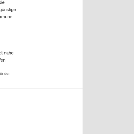
die
 günstige
ommune
dt nahe
fen.
für den