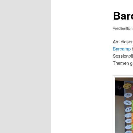
Bar
Veröffentlic
Am diesem
Barcamp
b
Sessionplä
Themen ga