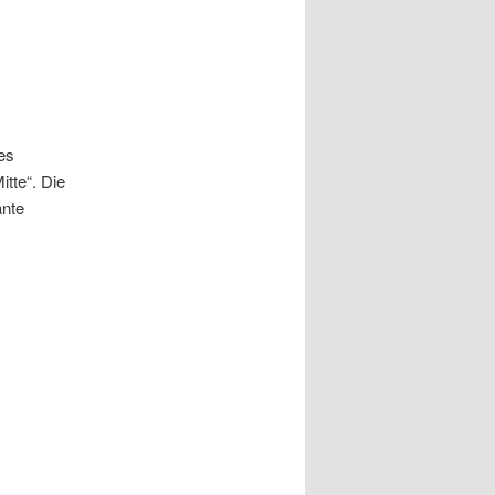
es
tte“. Die
ante