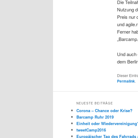
Die Teilna
Nutzung de
Preis nur
und agile.r
Ferner hab
„Barcamp
Und auch 
dem Berline
Dieser Eint
Permalink
.
NEUESTE BEITRÄGE
Corona – Chance oder Krise?
Barcamp Ruhr 2019
Einheit oder Wiedervereinigun
tweetCamp2016
Europäischer Tag des Fahrrads 