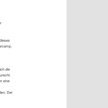
r
 dieses
Barcamp.
ich die
urecht.
er eine
den. Der