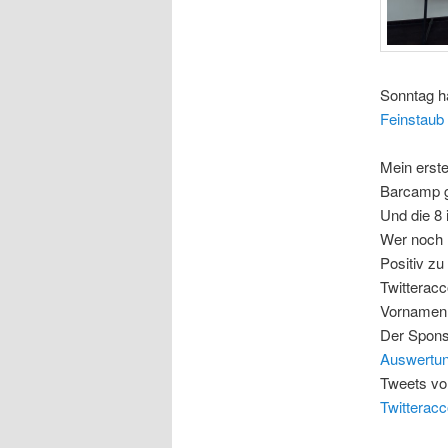
Sonntag ha
Feinstaub
Mein erste
Barcamp g
Und die 8 
Wer noch n
Positiv zu
Twitteracc
Vornamen 
Der Spon
Auswertu
Tweets vo
Twitteracc