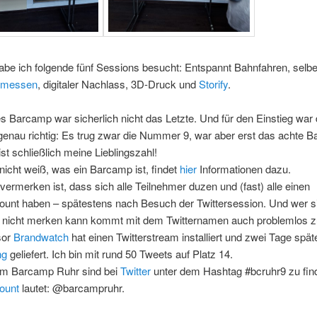
be ich folgende fünf Sessions besucht: Entspannt Bahnfahren, selbe
 messen
, digitaler Nachlass, 3D-Druck und
Storify
.
s Barcamp war sicherlich nicht das Letzte. Und für den Einstieg war
enau richtig: Es trug zwar die Nummer 9, war aber erst das achte 
ist schließlich meine Lieblingszahl!
icht weiß, was ein Barcamp ist, findet
hier
Informationen dazu.
 vermerken ist, dass sich alle Teilnehmer duzen und (fast) alle einen
ount haben – spätestens nach Besuch der Twittersession. Und wer s
nicht merken kann kommt mit dem Twitternamen auch problemlos z
sor
Brandwatch
hat einen Twitterstream installiert und zwei Tage spät
ng
geliefert. Ich bin mit rund 50 Tweets auf Platz 14.
m Barcamp Ruhr sind bei
Twitter
unter dem Hashtag #bcruhr9 zu fin
ount
lautet: @barcampruhr.