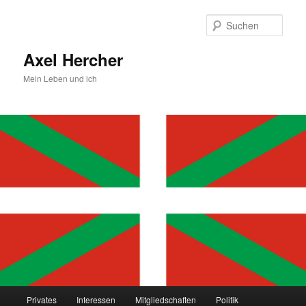
Zum
primären
Such
Inhalt
springen
Axel Hercher
Mein Leben und ich
Hauptmenü
Privates
Interessen
Mitgliedschaften
Politik