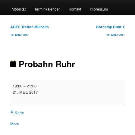
Mobilität
Terminkalender
Kontakt
Impressum
Beitragsnavigation
ADFC Treffen Mülheim
Barcamp Ruhr X
16. März 2017
25. März 2017
Probahn Ruhr
Probahn
19:00
–
21:00
Ruhr
21. März 2017
Probahn
Karte
Geschäftsstelle
about
More
{title}