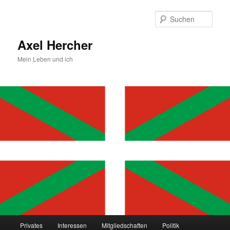
Zum
primären
Such
Inhalt
springen
Axel Hercher
Mein Leben und ich
Hauptmenü
Privates
Interessen
Mitgliedschaften
Politik