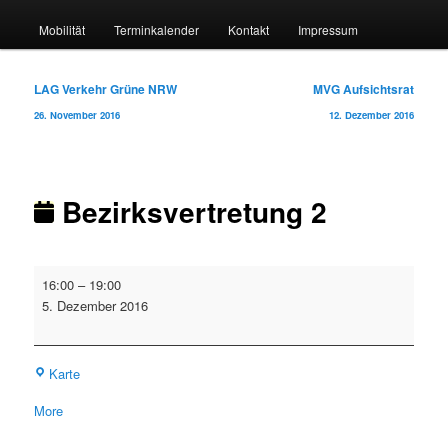
Mobilität
Terminkalender
Kontakt
Impressum
Beitragsnavigation
LAG Verkehr Grüne NRW
MVG Aufsichtsrat
26. November 2016
12. Dezember 2016
Bezirksvertretung 2
Bezirksvertretung
16:00
–
19:00
2
5. Dezember 2016
Rathaus
Karte
about
More
{title}