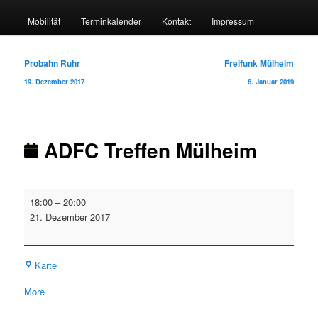
Mobilität
Terminkalender
Kontakt
Impressum
Beitragsnavigation
Probahn Ruhr
Freifunk Mülheim
19. Dezember 2017
6. Januar 2019
ADFC Treffen Mülheim
ADFC
18:00
–
20:00
Treffen
21. Dezember 2017
Mülheim
Klimainitiative
Karte
about
More
{title}