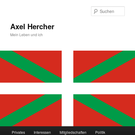
Zum
primären
Such
Inhalt
springen
Axel Hercher
Mein Leben und ich
Hauptmenü
Privates
Interessen
Mitgliedschaften
Politik